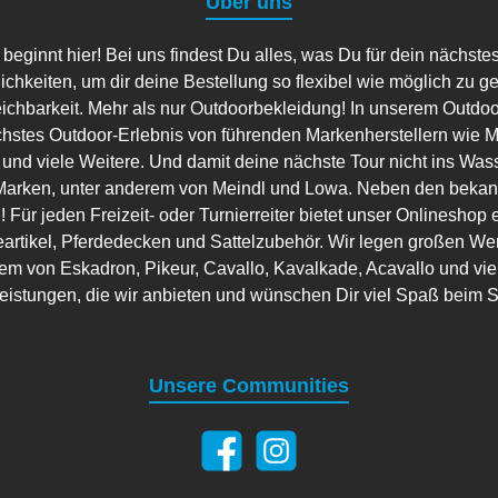
Über uns
ginnt hier! Bei uns findest Du alles, was Du für dein nächste
lichkeiten, um dir deine Bestellung so flexibel wie möglich zu g
eichbarkeit. Mehr als nur Outdoorbekleidung! In unserem Outdo
hstes Outdoor-Erlebnis von führenden Markenherstellern wie Ma
 und viele Weitere. Und damit deine nächste Tour nicht ins Wass
arken, unter anderem von Meindl und Lowa. Neben den bekannt
 Für jeden Freizeit- oder Turnierreiter bietet unser Onlineshop 
artikel, Pferdedecken und Sattelzubehör. Wir legen großen Wer
em von Eskadron, Pikeur, Cavallo, Kavalkade, Acavallo und viele
leistungen, die wir anbieten und wünschen Dir viel Spaß beim 
Unsere Communities