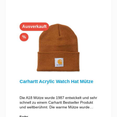
Ausverkauft
%
Carhartt Acrylic Watch Hat Mütze
Die A18 Mütze wurde 1987 entwickelt und sehr
schnell zu einem Carhartt Bestseller Produkt
und weltberühmt. Die warme Mütze wurde
ursprünglich als Arbeitsbekleidung entworfen.
Heute sieht man sie überall, auf Baustellen,