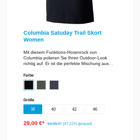
Columbia Satuday Trail Skort
Women
Mit diesem Funktions-Hosenrock von
Columbia polieren Sie Ihren Outdoor-Look
richtig auf. Er ist die perfekte Mischung aus
Trail-Shorts und Rock. Mit ihm ist Ihnen
Komfort und Schutz sicher.Er verfügt über
Farbe
eingearbeitete Stretch-Shorts und wehrt
überraschenden Regen ab.Details: Besonders
wasserabweisend dank Omni-Shield™
Angenehmes Stretchmaterial Eingearbeitete
Größe
Shorts aus angenehmem Stretchmaterial
Mittlere Hüfthöhe Seine antimikrobielle
38
40
42
46
Behandlung schützt dieses Produkt vor
Bakterienwachstum. Der aktive Biozidwirkstoff
29,00 €*
54,95 €*
(47.22% gespart)
ist pyrithione zinc. Einsatzmöglichkeiten:
Wandern Material: Omni-Shield™ Summiteer
Lite aus 96 % Nylon / 4 % Elastan
In den Warenkorb