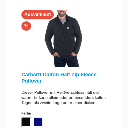
Ausverkauft
%
Carhartt Dalton Half Zip Fleece
Pullover
Dieser Pullover mit Reißverschluss hält dich
warm. Er kann allein oder an besonders kalten
Tagen als zweite Lage unter einer dicken
Jacke getragen werden. Er besteht aus
weichem Sweater-Fleece und hat einen
Farbe
längeren Rückensaum. In den
Reißverschlusstaschen lassen sich Stifte und