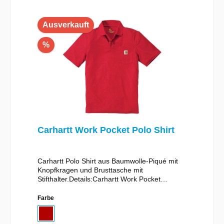
Ausverkauft
%
Carhartt Work Pocket Polo Shirt
Carhartt Polo Shirt aus Baumwolle-Piqué mit
Knopfkragen und Brusttasche mit
Stifthalter.Details:Carhartt Work Pocket
PoloORIGINAL FIT 6-ounce / 204 Gramm,No-
Roll Rib-Strick-PolokragenKurze Ärmel ohne
Farbe
Saum für mehr BewegungsfreiheitKragen mit
drei KnöpfenBrusttasche links mit Halterung für
Kugelschreiber, Bleistift oder