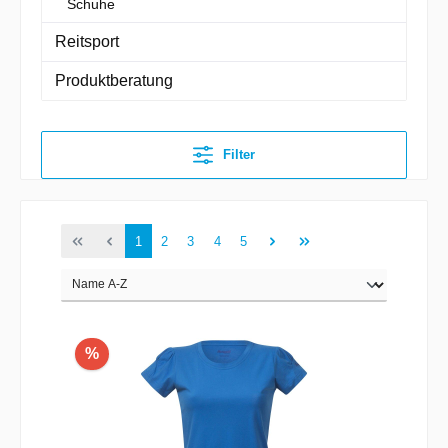
Schuhe
Reitsport
Produktberatung
Filter
1
2
3
4
5
%