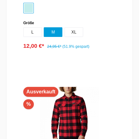
Größe
L
M
XL
12,00 €*
24,95 €*
(51.9% gespart)
Ausverkauft
%