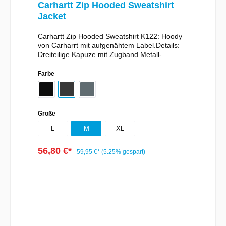
Carhartt Zip Hooded Sweatshirt
Jacket
Carhartt Zip Hooded Sweatshirt K122: Hoody
von Carharrt mit aufgenähtem Label.Details:
Dreiteilige Kapuze mit Zugband Metall-
Frontreißverschluss über gesamte Länge Zwei
Front-Handwärmetaschen Dehnbare
Farbe
elasthanverstärkte Rib-Strick-Ärmel und
Bundband Auf Tasche aufgenähtes Carhartt-
LabelMaterial: 50% Baumwolle, 50% Polyester
Größe
L
M
XL
56,80 €*
59,95 €*
(5.25% gespart)
In den Warenkorb