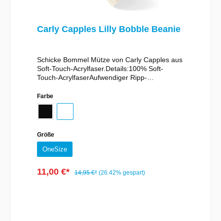
Carly Capples Lilly Bobble Beanie
Schicke Bommel Mütze von Carly Capples aus
Soft-Touch-Acrylfaser.Details:100% Soft-
Touch-AcrylfaserAufwendiger Ripp-
StrickSchicker Bommel aus
FellimitatMaterial:100% Polyacryl
Farbe
Größe
OneSize
11,00 €*
14,95 €*
(26.42% gespart)
In den Warenkorb