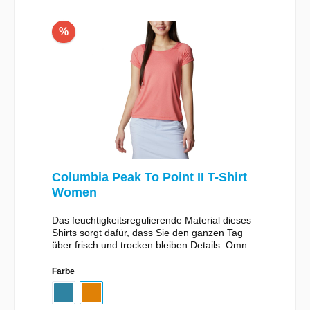
%
Columbia Peak To Point II T-Shirt
Women
Das feuchtigkeitsregulierende Material dieses
Shirts sorgt dafür, dass Sie den ganzen Tag
über frisch und trocken bleiben.Details: Omni-
Wick™ feuchtigkeitsregulierender Stoff
Angenehmes Stretchmaterial
Farbe
Einsatzmöglichkeiten: Wandern, Lifestyle
Material: 90% Polyester, 10% Elastan