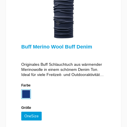
Buff Merino Wool Buff Denim
Originales Buff Schlauchtuch aus wärmender
Merinowolle in einem schönem Denim Ton.
Ideal für viele Freitzeit- und Outdooraktivitäten
an kühleren Tagen. Material:100% Wolle
(Merino)
Farbe
Größe
OneSize