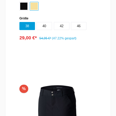
protection Comfort stretch Gusset detail Zip-
closed security pocket Mid rise Straight leg
Active Fit Einsatzmöglichkeiten: Wandern
Material: Omni-Shield™ Summiteer Lite aus 96
Größe
% Nylon/4 % Elastan
38
40
42
46
29,00 €*
54,95 €*
(47.22% gespart)
In den Warenkorb
%