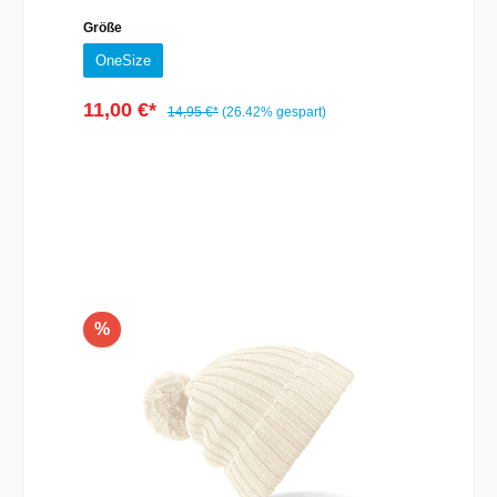
Größe
OneSize
11,00 €*
14,95 €*
(26.42% gespart)
In den Warenkorb
%