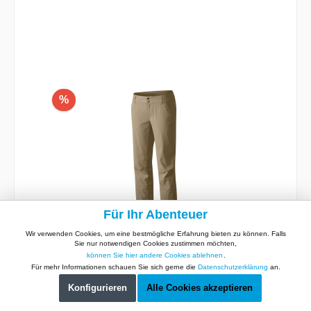
%
Für Ihr Abenteuer
Wir verwenden Cookies, um eine bestmögliche Erfahrung bieten zu können. Falls
Columbia Saturday Trail Pant
Sie nur notwendigen Cookies zustimmen möchten,
können Sie hier andere Cookies ablehnen
.
Women
Für mehr Informationen schauen Sie sich gerne die
Datenschutzerklärung
an.
Konfigurieren
Alle Cookies akzeptieren
Die Natur und die täglichen Abenteuer werden
dank der regen- und schmutzabweisenden