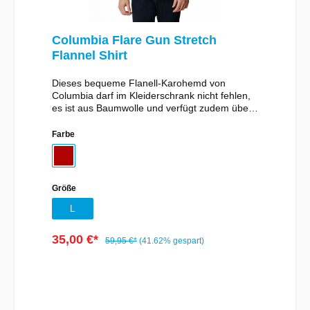
Columbia Flare Gun Stretch
Flannel Shirt
Dieses bequeme Flanell-Karohemd von
Columbia darf im Kleiderschrank nicht fehlen,
es ist aus Baumwolle und verfügt zudem über
Stretch.Details:- Columbia Hemd-
Komfortstretch- Brusttasche mit Druckknopf-
Farbe
Drop-Tail-Schnittform- Einsatzmöglichkeiten:
LifestyleMaterial:98% Baumwolle, 2% Elastan
Größe
L
35,00 €*
59,95 €*
(41.62% gespart)