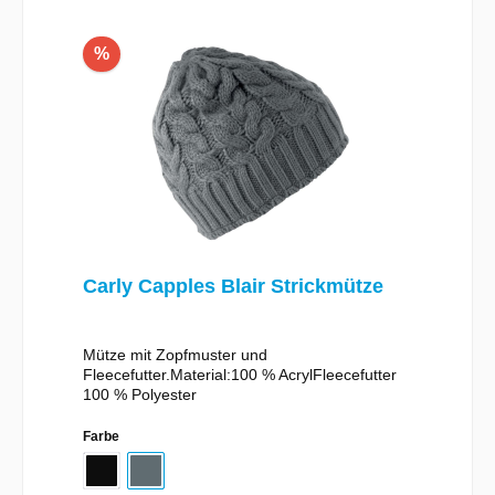
%
Carly Capples Blair Strickmütze
Mütze mit Zopfmuster und
Fleecefutter.Material:100 % AcrylFleecefutter
100 % Polyester
Farbe