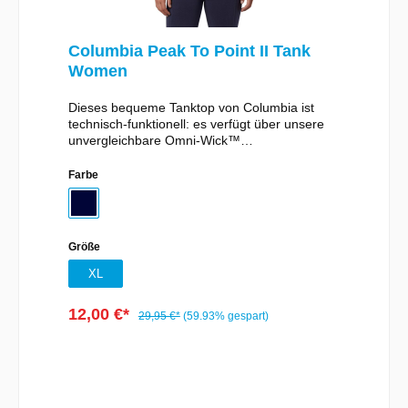
Columbia Peak To Point II Tank
Women
Dieses bequeme Tanktop von Columbia ist
technisch-funktionell: es verfügt über unsere
unvergleichbare Omni-Wick™
Feuchtigkeitsregulierung durch die Nässe
schnell vom Körper weggeleitet.Details: Omni-
Farbe
Wick™ feuchtigkeitsregulierender Stoff
Angenehmes Stretchmaterial
Einsatzmöglichkeiten: Wandern, Lifestyle
Material: 90% Polyester, 10% Elastan
Größe
XL
12,00 €*
29,95 €*
(59.93% gespart)
In den Warenkorb