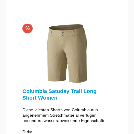
%
Columbia Satuday Trail Long
Short Women
Diese leichten Shorts von Columbia aus
angenehmem Stretchmaterial verfügen
besonders wasserabweisende Eigenschaften
für den Trail.Details: Omni-Shield™ advanced
repellency overlay Omni-Shade™ UPF 50 sun
Farbe