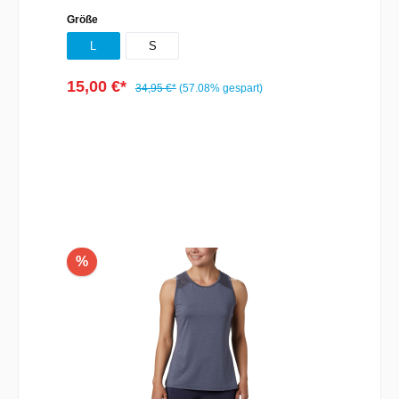
Größe
L
S
15,00 €*
34,95 €*
(57.08% gespart)
In den Warenkorb
%