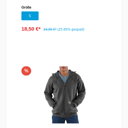
WerkzeugGerader Saum mit
Größe
SeitenschlitzenTagless-
NackenlabelMaterial:62% Polyester, 38%
S
Baumwolle
18,50 €*
24,95 €*
(25.85% gespart)
%