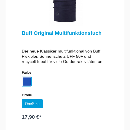
Buff Original Multifunktionstuch
Der neue Klassiker multifunktional von Buff:
Flexibler, Sonnenschutz UPF 50+ und
recycelt.Ideal für viele Outdooraktivitäten und
in der Freizeit.Ultrastretch-Technologie: 4-
Wege-Stretch für beste Passform und
Farbe
höchsten Tragekomfort.Material:95%
Polyester5% Elasthan
Größe
OneSize
17,90 €*