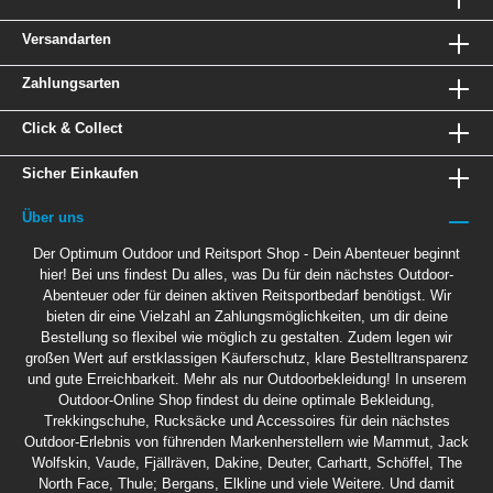
gehängt, auf einen Tisch gestellt, an einer
Zeltstange oder an einem Baum usw. befestigt
Versandarten
werden. Mit dem Transportetui lässt sich die
Lampe in eine Laterne umfunktionieren.
Zahlungsarten
Reflektierende Elemente an der Rückseite der
Lampe, damit der Benutzer im Dunkeln gut
sichtbar ist. LED-Anzeige der verbleibenden
Click & Collect
Energie beim Ein- und Ausschalten der Lampe.
Zwei LOCK-Funktionen, um ein
Sicher Einkaufen
unbeabsichtigtes Einschalten zu verhindern.
Lässt sich zur Reduzierung des Packmaßes
Über uns
flach in einem kleinen Etui zusammenlegen.
Kompatibel mit allen Petzl-Helmen.
Der Optimum Outdoor und Reitsport Shop - Dein Abenteuer beginnt
Leuchtkraft: 350 Lumen (ANSI FL1-
hier! Bei uns findest Du alles, was Du für dein nächstes Outdoor-
STANDARD) Gewicht: 90 g Lichtkegel: breit
Abenteuer oder für deinen aktiven Reitsportbedarf benötigst. Wir
oder kombiniert Betriebsmöglichkeiten: 3
bieten dir eine Vielzahl an Zahlungsmöglichkeiten, um dir deine
AAA/LR03-Batterien (enthalten) oder CORE-
Bestellung so flexibel wie möglich zu gestalten. Zudem legen wir
Akku (als Zubehör erhältlich)
großen Wert auf erstklassigen Käuferschutz, klare Bestelltransparenz
Betriebsmöglichkeiten: Alkali-Batterien,
und gute Erreichbarkeit. Mehr als nur Outdoorbekleidung! In unserem
Lithium-Batterien oder Ni-MH-Akkus
Outdoor-Online Shop findest du deine optimale Bekleidung,
Zertifizierung(en): CE Wasserdicht: IPX4
Trekkingschuhe, Rucksäcke und Accessoires für dein nächstes
(wetterfest)
Outdoor-Erlebnis von führenden Markenherstellern wie Mammut, Jack
Wolfskin, Vaude, Fjällräven, Dakine, Deuter, Carhartt, Schöffel, The
North Face, Thule; Bergans, Elkline und viele Weitere. Und damit