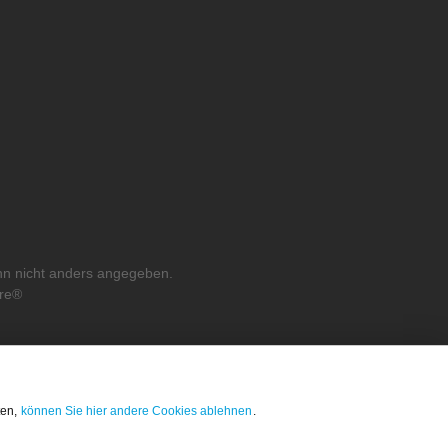
n nicht anders angegeben.
re®
ten,
können Sie hier andere Cookies ablehnen
.