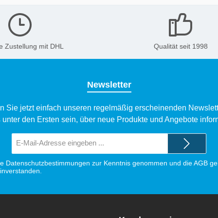
e Zustellung mit DHL
Qualität seit 1998
Newsletter
n Sie jetzt einfach unseren regelmäßig erscheinenden Newslett
 unter den Ersten sein, über neue Produkte und Angebote infor
E-
Mail-
Adresse*
ie
Datenschutzbestimmungen
zur Kenntnis genommen und die
AGB
gel
einverstanden.