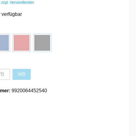
. zzgl. Versandkosten
 verfügbar
VB
WB
mer:
9920064452540