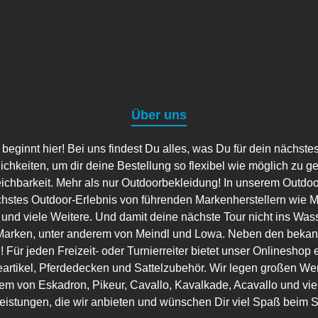
Über uns
ginnt hier! Bei uns findest Du alles, was Du für dein nächste
lichkeiten, um dir deine Bestellung so flexibel wie möglich zu g
eichbarkeit. Mehr als nur Outdoorbekleidung! In unserem Outdo
hstes Outdoor-Erlebnis von führenden Markenherstellern wie Ma
 und viele Weitere. Und damit deine nächste Tour nicht ins Wass
arken, unter anderem von Meindl und Lowa. Neben den bekannt
 Für jeden Freizeit- oder Turnierreiter bietet unser Onlineshop 
artikel, Pferdedecken und Sattelzubehör. Wir legen großen Wer
em von Eskadron, Pikeur, Cavallo, Kavalkade, Acavallo und viele
leistungen, die wir anbieten und wünschen Dir viel Spaß beim 