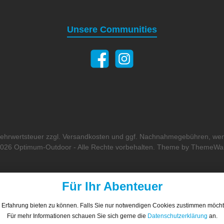
Unsere Communities
 Mehrwertsteuer zzgl.
Versandkosten
und ggf. Nachnahmegebühren, wen
026 Optimum-Outdoor - Alle Rechte vorbehalten. Theme by
ThemeWa
Für Ihr Abenteuer
 Erfahrung bieten zu können. Falls Sie nur notwendigen Cookies zustimmen möch
Für mehr Informationen schauen Sie sich gerne die
Datenschutzerklärung
an.