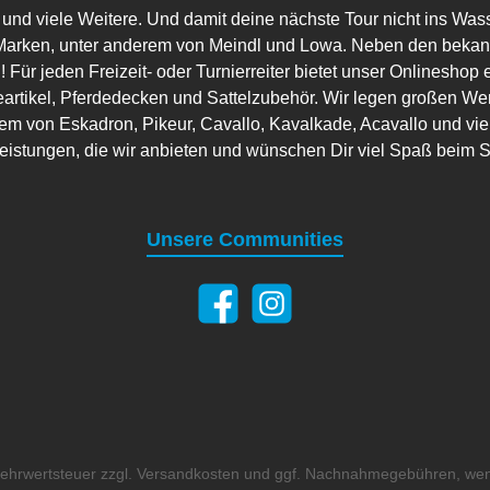
 und viele Weitere. Und damit deine nächste Tour nicht ins Wass
arken, unter anderem von Meindl und Lowa. Neben den bekannt
 Für jeden Freizeit- oder Turnierreiter bietet unser Onlineshop 
artikel, Pferdedecken und Sattelzubehör. Wir legen großen Wer
em von Eskadron, Pikeur, Cavallo, Kavalkade, Acavallo und viele
leistungen, die wir anbieten und wünschen Dir viel Spaß beim 
Unsere Communities
 Mehrwertsteuer zzgl.
Versandkosten
und ggf. Nachnahmegebühren, wen