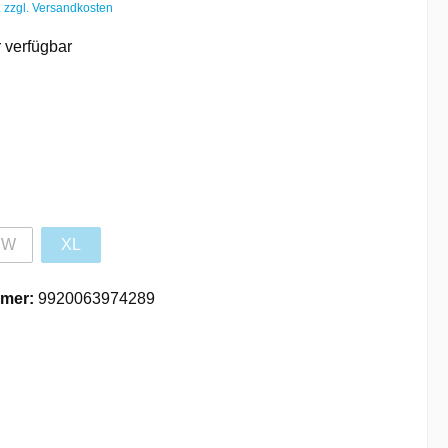
. zzgl. Versandkosten
 verfügbar
SW
XL
mer:
9920063974289