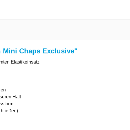
 Mini Chaps Exclusive"
en Elastikeinsatz.
gen
seren Halt
assform
chließen)