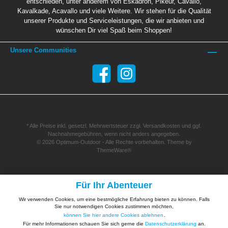
entschieden, unter anderem von Eskadron, Pikeur, Cavallo,
Kavalkade, Acavallo und viele Weitere. Wir stehen für die Qualität
unserer Produkte und Serviceleistungen, die wir anbieten und
wünschen Dir viel Spaß beim Shoppen!
Unsere Communities
* Alle Preise inkl. gesetzl. Mehrwertsteuer zzgl.
Versandkosten
und ggf.
Nachnahmegebühren, wenn nicht anders angegeben.
© 2026 Optimum-Outdoor - Alle Rechte vorbehalten. Theme by
ThemeWare®
Für Ihr Abenteuer
Wir verwenden Cookies, um eine bestmögliche Erfahrung bieten zu können. Falls
Sie nur notwendigen Cookies zustimmen möchten,
können Sie hier andere Cookies ablehnen
.
Für mehr Informationen schauen Sie sich gerne die
Datenschutzerklärung
an.