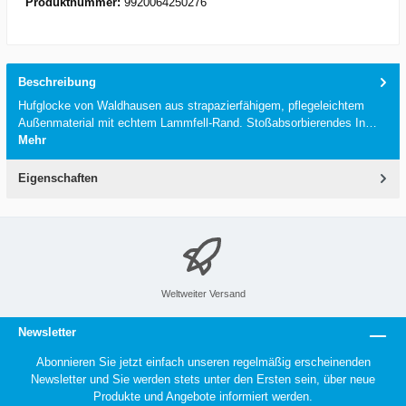
Produktnummer:
9920064250276
Beschreibung
Hufglocke von Waldhausen aus strapazierfähigem, pflegeleichtem
Außenmaterial mit echtem Lammfell-Rand. Stoßabsorbierendes In…
Mehr
Eigenschaften
Weltweiter Versand
Newsletter
Abonnieren Sie jetzt einfach unseren regelmäßig erscheinenden
Newsletter und Sie werden stets unter den Ersten sein, über neue
Produkte und Angebote informiert werden.