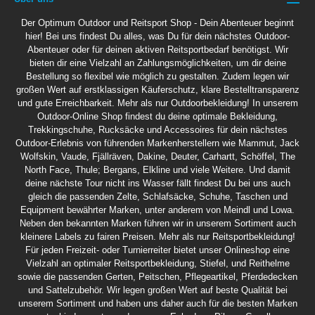
Der Optimum Outdoor und Reitsport Shop - Dein Abenteuer beginnt
hier! Bei uns findest Du alles, was Du für dein nächstes Outdoor-
Abenteuer oder für deinen aktiven Reitsportbedarf benötigst. Wir
bieten dir eine Vielzahl an Zahlungsmöglichkeiten, um dir deine
Bestellung so flexibel wie möglich zu gestalten. Zudem legen wir
großen Wert auf erstklassigen Käuferschutz, klare Bestelltransparenz
und gute Erreichbarkeit. Mehr als nur Outdoorbekleidung! In unserem
Outdoor-Online Shop findest du deine optimale Bekleidung,
Trekkingschuhe, Rucksäcke und Accessoires für dein nächstes
Outdoor-Erlebnis von führenden Markenherstellern wie Mammut, Jack
Wolfskin, Vaude, Fjällräven, Dakine, Deuter, Carhartt, Schöffel, The
North Face, Thule; Bergans, Elkline und viele Weitere. Und damit
deine nächste Tour nicht ins Wasser fällt findest Du bei uns auch
gleich die passenden Zelte, Schlafsäcke, Schuhe, Taschen und
Equipment bewährter Marken, unter anderem von Meindl und Lowa.
Neben den bekannten Marken führen wir in unserem Sortiment auch
kleinere Labels zu fairen Preisen. Mehr als nur Reitsportbekleidung!
Für jeden Freizeit- oder Turnierreiter bietet unser Onlineshop eine
Vielzahl an optimaler Reitsportbekleidung, Stiefel, und Reithelme
sowie die passenden Gerten, Peitschen, Pflegeartikel, Pferdedecken
und Sattelzubehör. Wir legen großen Wert auf beste Qualität bei
unserem Sortiment und haben uns daher auch für die besten Marken