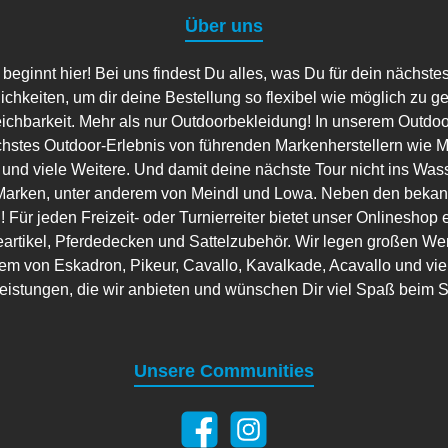
Über uns
ginnt hier! Bei uns findest Du alles, was Du für dein nächste
lichkeiten, um dir deine Bestellung so flexibel wie möglich zu g
eichbarkeit. Mehr als nur Outdoorbekleidung! In unserem Outdo
hstes Outdoor-Erlebnis von führenden Markenherstellern wie Ma
 und viele Weitere. Und damit deine nächste Tour nicht ins Wass
arken, unter anderem von Meindl und Lowa. Neben den bekannt
 Für jeden Freizeit- oder Turnierreiter bietet unser Onlineshop 
artikel, Pferdedecken und Sattelzubehör. Wir legen großen Wer
em von Eskadron, Pikeur, Cavallo, Kavalkade, Acavallo und viele
leistungen, die wir anbieten und wünschen Dir viel Spaß beim 
Unsere Communities