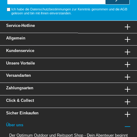
Adresse*
Ich habe die
Datenschutzbestimmungen
zur Kenntnis genommen und die
AGB
gelesen und bin mit ihnen einverstanden.
Service-Hotline
Allgemein
Kundenservice
Unsere Vorteile
Versandarten
Zahlungsarten
Click & Collect
Sicher Einkaufen
Über uns
Der Optimum Outdoor und Reitsport Shop - Dein Abenteuer beginnt