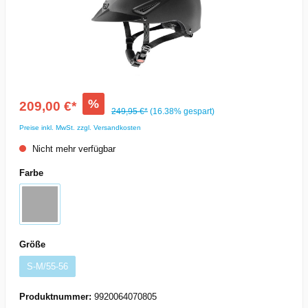
%
209,00 €*
249,95 €*
(16.38% gespart)
Preise inkl. MwSt. zzgl. Versandkosten
Nicht mehr verfügbar
Farbe
Größe
S-M/55-56
Produktnummer:
9920064070805