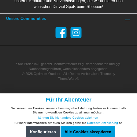
unserer Produkte und Serviceleistungen, die wir anbieten und
wünschen Dir viel Spaß beim Shoppen!
Unsere Communities
* Alle Preise inkl. gesetzl. Mehrwertsteuer zzgl.
Versandkosten
und ggf.
Nachnahmegebühren, wenn nicht anders angegeben.
© 2026 Optimum-Outdoor - Alle Rechte vorbehalten. Theme by
ThemeWare®
Für Ihr Abenteuer
Wir verwenden Cookies, um eine bestmögliche Erfahrung bieten zu können. Falls
Sie nur notwendigen Cookies zustimmen möchten,
können Sie hier andere Cookies ablehnen
.
Für mehr Informationen schauen Sie sich gerne die
Datenschutzerklärung
an.
Konfigurieren
Alle Cookies akzeptieren