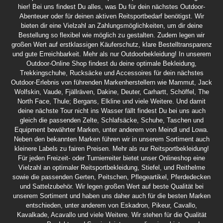
hier! Bei uns findest Du alles, was Du für dein nächstes Outdoor-
Abenteuer oder für deinen aktiven Reitsportbedarf benötigst. Wir
bieten dir eine Vielzahl an Zahlungsmöglichkeiten, um dir deine
Bestellung so flexibel wie möglich zu gestalten. Zudem legen wir
großen Wert auf erstklassigen Käuferschutz, klare Bestelltransparenz
und gute Erreichbarkeit. Mehr als nur Outdoorbekleidung! In unserem
Outdoor-Online Shop findest du deine optimale Bekleidung,
Trekkingschuhe, Rucksäcke und Accessoires für dein nächstes
Outdoor-Erlebnis von führenden Markenherstellern wie Mammut, Jack
Wolfskin, Vaude, Fjällräven, Dakine, Deuter, Carhartt, Schöffel, The
North Face, Thule; Bergans, Elkline und viele Weitere. Und damit
deine nächste Tour nicht ins Wasser fällt findest Du bei uns auch
gleich die passenden Zelte, Schlafsäcke, Schuhe, Taschen und
Equipment bewährter Marken, unter anderem von Meindl und Lowa.
Neben den bekannten Marken führen wir in unserem Sortiment auch
kleinere Labels zu fairen Preisen. Mehr als nur Reitsportbekleidung!
Für jeden Freizeit- oder Turnierreiter bietet unser Onlineshop eine
Vielzahl an optimaler Reitsportbekleidung, Stiefel, und Reithelme
sowie die passenden Gerten, Peitschen, Pflegeartikel, Pferdedecken
und Sattelzubehör. Wir legen großen Wert auf beste Qualität bei
unserem Sortiment und haben uns daher auch für die besten Marken
entschieden, unter anderem von Eskadron, Pikeur, Cavallo,
Kavalkade, Acavallo und viele Weitere. Wir stehen für die Qualität