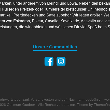
arken, unter anderem von Meindl und Lowa. Neben den bekannt
 Für jeden Freizeit- oder Turnierreiter bietet unser Onlineshop 
artikel, Pferdedecken und Sattelzubehör. Wir legen großen Wer
em von Eskadron, Pikeur, Cavallo, Kavalkade, Acavallo und viele
leistungen, die wir anbieten und wünschen Dir viel Spaß beim 
Unsere Communities
 Mehrwertsteuer zzgl.
Versandkosten
und ggf. Nachnahmegebühren, wen
026 Optimum-Outdoor - Alle Rechte vorbehalten. Theme by
ThemeWa