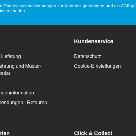
Adresse*
ie
Datenschutzbestimmungen
zur Kenntnis genommen und die
AGB
gel
einverstanden.
Kundenservice
Lieferung
Datenschutz
ehrung und Muster-
Cookie-Einstellungen
mular
deninformation
ksendungen - Retouren
rten
Click & Collect