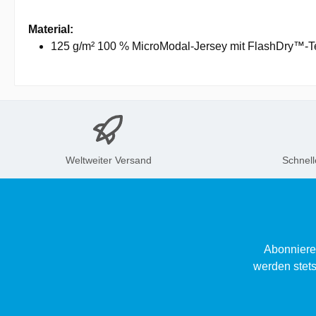
Material:
125 g/m² 100 % MicroModal-Jersey mit FlashDry™-T
Weltweiter Versand
Schnell
Abonniere
werden stets