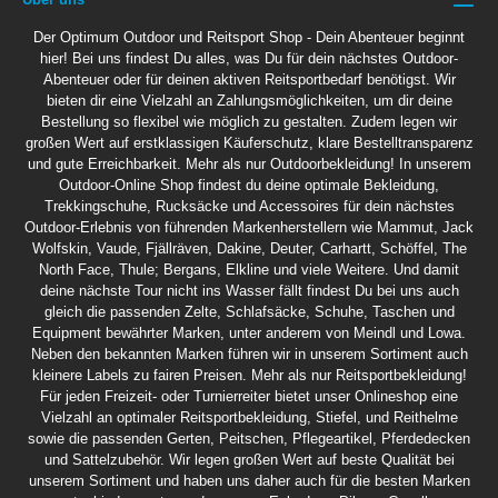
Der Optimum Outdoor und Reitsport Shop - Dein Abenteuer beginnt
hier! Bei uns findest Du alles, was Du für dein nächstes Outdoor-
Abenteuer oder für deinen aktiven Reitsportbedarf benötigst. Wir
bieten dir eine Vielzahl an Zahlungsmöglichkeiten, um dir deine
Bestellung so flexibel wie möglich zu gestalten. Zudem legen wir
großen Wert auf erstklassigen Käuferschutz, klare Bestelltransparenz
und gute Erreichbarkeit. Mehr als nur Outdoorbekleidung! In unserem
Outdoor-Online Shop findest du deine optimale Bekleidung,
Trekkingschuhe, Rucksäcke und Accessoires für dein nächstes
Outdoor-Erlebnis von führenden Markenherstellern wie Mammut, Jack
Wolfskin, Vaude, Fjällräven, Dakine, Deuter, Carhartt, Schöffel, The
North Face, Thule; Bergans, Elkline und viele Weitere. Und damit
deine nächste Tour nicht ins Wasser fällt findest Du bei uns auch
gleich die passenden Zelte, Schlafsäcke, Schuhe, Taschen und
Equipment bewährter Marken, unter anderem von Meindl und Lowa.
Neben den bekannten Marken führen wir in unserem Sortiment auch
kleinere Labels zu fairen Preisen. Mehr als nur Reitsportbekleidung!
Für jeden Freizeit- oder Turnierreiter bietet unser Onlineshop eine
Vielzahl an optimaler Reitsportbekleidung, Stiefel, und Reithelme
sowie die passenden Gerten, Peitschen, Pflegeartikel, Pferdedecken
und Sattelzubehör. Wir legen großen Wert auf beste Qualität bei
unserem Sortiment und haben uns daher auch für die besten Marken