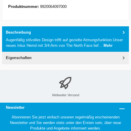
Produktnummer:
9920064097000
Beschreibung
Augenfällig stilvolles Design trifft auf gezielte Atmungsfunktion.Unser
neues Inlux Hemd mit 3/4-Arm von The North Face lief…
Mehr
Eigenschaften
Weltweiter Versand
Newsletter
Abonnieren Sie jetzt einfach unseren regelmäßig erscheinenden
Newsletter und Sie werden stets unter den Ersten sein, über neue
Produkte und Angebote informiert werden.