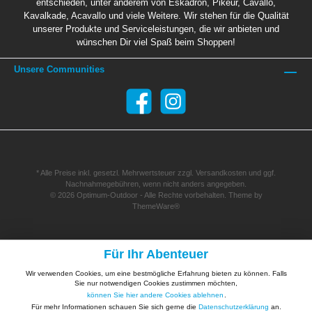
entschieden, unter anderem von Eskadron, Pikeur, Cavallo,
Kavalkade, Acavallo und viele Weitere. Wir stehen für die Qualität
unserer Produkte und Serviceleistungen, die wir anbieten und
wünschen Dir viel Spaß beim Shoppen!
Unsere Communities
* Alle Preise inkl. gesetzl. Mehrwertsteuer zzgl.
Versandkosten
und ggf.
Nachnahmegebühren, wenn nicht anders angegeben.
© 2026 Optimum-Outdoor - Alle Rechte vorbehalten. Theme by
ThemeWare®
Für Ihr Abenteuer
Wir verwenden Cookies, um eine bestmögliche Erfahrung bieten zu können. Falls
Sie nur notwendigen Cookies zustimmen möchten,
können Sie hier andere Cookies ablehnen
.
Für mehr Informationen schauen Sie sich gerne die
Datenschutzerklärung
an.