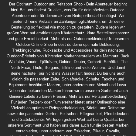
Der Optimum Outdoor und Reitsport Shop - Dein Abenteuer beginnt
hier! Bei uns findest Du alles, was Du für dein nächstes Outdoor-
Abenteuer oder für deinen aktiven Reitsportbedarf benötigst. Wir
bieten dir eine Vielzahl an Zahlungsmöglichkeiten, um dir deine
Bestellung so flexibel wie möglich zu gestalten. Zudem legen wir
großen Wert auf erstklassigen Käuferschutz, klare Bestelltransparenz
und gute Erreichbarkeit. Mehr als nur Outdoorbekleidung! In unserem
Outdoor-Online Shop findest du deine optimale Bekleidung,
Trekkingschuhe, Rucksäcke und Accessoires für dein nächstes
Outdoor-Erlebnis von führenden Markenherstellern wie Mammut, Jack
Wolfskin, Vaude, Fjällräven, Dakine, Deuter, Carhartt, Schöffel, The
North Face, Thule; Bergans, Elkline und viele Weitere. Und damit
deine nächste Tour nicht ins Wasser fällt findest Du bei uns auch
gleich die passenden Zelte, Schlafsäcke, Schuhe, Taschen und
Equipment bewährter Marken, unter anderem von Meindl und Lowa.
Neben den bekannten Marken führen wir in unserem Sortiment auch
kleinere Labels zu fairen Preisen. Mehr als nur Reitsportbekleidung!
Für jeden Freizeit- oder Turnierreiter bietet unser Onlineshop eine
Vielzahl an optimaler Reitsportbekleidung, Stiefel, und Reithelme
sowie die passenden Gerten, Peitschen, Pflegeartikel, Pferdedecken
und Sattelzubehör. Wir legen großen Wert auf beste Qualität bei
unserem Sortiment und haben uns daher auch für die besten Marken
entschieden, unter anderem von Eskadron, Pikeur, Cavallo,