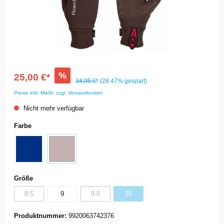
%
25,00 €*
34,95 €*
(28.47% gespart)
Preise inkl. MwSt. zzgl. Versandkosten
Nicht mehr verfügbar
Farbe
Größe
8.5
9
9.5
10
Produktnummer:
9920063742376