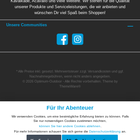
Kavalkade, Acavallo und viele Weitere. Wir stehen für die Qualität
unserer Produkte und Serviceleistungen, die wir anbieten und
wünschen Dir viel Spaß beim Shoppen!
Unsere Communities
* Alle Preise inkl. gesetzl. Mehrwertsteuer zzgl.
Versandkosten
und ggf.
Nachnahmegebühren, wenn nicht anders angegeben.
© 2026 Optimum-Outdoor - Alle Rechte vorbehalten. Theme by
ThemeWare®
Für Ihr Abenteuer
Wir verwenden Cookies, um eine bestmögliche Erfahrung bieten zu können. Falls
Sie nur notwendigen Cookies zustimmen möchten,
können Sie hier andere Cookies ablehnen
.
Für mehr Informationen schauen Sie sich gerne die
Datenschutzerklärung
an.