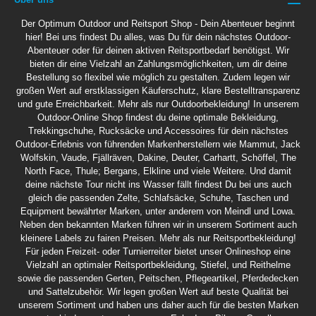
Der Optimum Outdoor und Reitsport Shop - Dein Abenteuer beginnt
hier! Bei uns findest Du alles, was Du für dein nächstes Outdoor-
Abenteuer oder für deinen aktiven Reitsportbedarf benötigst. Wir
bieten dir eine Vielzahl an Zahlungsmöglichkeiten, um dir deine
Bestellung so flexibel wie möglich zu gestalten. Zudem legen wir
großen Wert auf erstklassigen Käuferschutz, klare Bestelltransparenz
und gute Erreichbarkeit. Mehr als nur Outdoorbekleidung! In unserem
Outdoor-Online Shop findest du deine optimale Bekleidung,
Trekkingschuhe, Rucksäcke und Accessoires für dein nächstes
Outdoor-Erlebnis von führenden Markenherstellern wie Mammut, Jack
Wolfskin, Vaude, Fjällräven, Dakine, Deuter, Carhartt, Schöffel, The
North Face, Thule; Bergans, Elkline und viele Weitere. Und damit
deine nächste Tour nicht ins Wasser fällt findest Du bei uns auch
gleich die passenden Zelte, Schlafsäcke, Schuhe, Taschen und
Equipment bewährter Marken, unter anderem von Meindl und Lowa.
Neben den bekannten Marken führen wir in unserem Sortiment auch
kleinere Labels zu fairen Preisen. Mehr als nur Reitsportbekleidung!
Für jeden Freizeit- oder Turnierreiter bietet unser Onlineshop eine
Vielzahl an optimaler Reitsportbekleidung, Stiefel, und Reithelme
sowie die passenden Gerten, Peitschen, Pflegeartikel, Pferdedecken
und Sattelzubehör. Wir legen großen Wert auf beste Qualität bei
unserem Sortiment und haben uns daher auch für die besten Marken