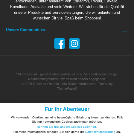
entschieden, unter anderem von Eskadron, Pikeur, Cavallo,
Kavalkade, Acavallo und viele Weitere. Wir stehen für die Qualität
unserer Produkte und Serviceleistungen, die wir anbieten und
wünschen Dir viel Spaß beim Shoppen!
Unsere Communities
* Alle Preise inkl. gesetzl. Mehrwertsteuer zzgl.
Versandkosten
und ggf.
Nachnahmegebühren, wenn nicht anders angegeben.
© 2026 Optimum-Outdoor - Alle Rechte vorbehalten. Theme by
ThemeWare®
Für Ihr Abenteuer
Wir verwenden Cookies, um eine bestmögliche Erfahrung bieten zu können. Falls
Sie nur notwendigen Cookies zustimmen möchten,
können Sie hier andere Cookies ablehnen
.
Für mehr Informationen schauen Sie sich gerne die
Datenschutzerklärung
an.