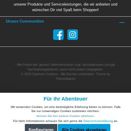
unserer Produkte und Serviceleistungen, die wir anbieten und
wünschen Dir viel Spaß beim Shoppen!
Unsere Communities
* Alle Preise inkl. gesetzl. Mehrwertsteuer zzgl.
Versandkosten
und ggf.
Nachnahmegebühren, wenn nicht anders angegeben.
© 2026 Optimum-Outdoor - Alle Rechte vorbehalten. Theme by
ThemeWare®
Für Ihr Abenteuer
Wir verwenden Cookies, um eine bestmögliche Erfahrung bieten zu können. Falls
Sie nur notwendigen Cookies zustimmen möchten,
können Sie hier andere Cookies ablehnen
.
Für mehr Informationen schauen Sie sich gerne die
Datenschutzerklärung
an.
Konfigurieren
Alle Cookies akzeptieren