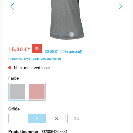
%
15,00 €*
30,00 €*
(50% gespart)
Preise inkl. MwSt. zzgl. Versandkosten
Nicht mehr verfügbar
Farbe
Größe
L
M
S
XS
Produktnummer:
9920064298681