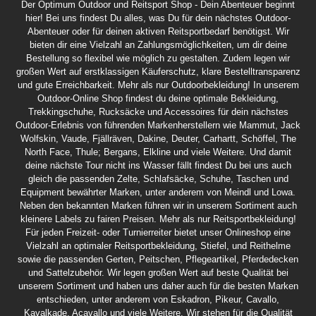
Der Optimum Outdoor und Reitsport Shop - Dein Abenteuer beginnt
hier! Bei uns findest Du alles, was Du für dein nächstes Outdoor-
Abenteuer oder für deinen aktiven Reitsportbedarf benötigst. Wir
bieten dir eine Vielzahl an Zahlungsmöglichkeiten, um dir deine
Bestellung so flexibel wie möglich zu gestalten. Zudem legen wir
großen Wert auf erstklassigen Käuferschutz, klare Bestelltransparenz
und gute Erreichbarkeit. Mehr als nur Outdoorbekleidung! In unserem
Outdoor-Online Shop findest du deine optimale Bekleidung,
Trekkingschuhe, Rucksäcke und Accessoires für dein nächstes
Outdoor-Erlebnis von führenden Markenherstellern wie Mammut, Jack
Wolfskin, Vaude, Fjällräven, Dakine, Deuter, Carhartt, Schöffel, The
North Face, Thule; Bergans, Elkline und viele Weitere. Und damit
deine nächste Tour nicht ins Wasser fällt findest Du bei uns auch
gleich die passenden Zelte, Schlafsäcke, Schuhe, Taschen und
Equipment bewährter Marken, unter anderem von Meindl und Lowa.
Neben den bekannten Marken führen wir in unserem Sortiment auch
kleinere Labels zu fairen Preisen. Mehr als nur Reitsportbekleidung!
Für jeden Freizeit- oder Turnierreiter bietet unser Onlineshop eine
Vielzahl an optimaler Reitsportbekleidung, Stiefel, und Reithelme
sowie die passenden Gerten, Peitschen, Pflegeartikel, Pferdedecken
und Sattelzubehör. Wir legen großen Wert auf beste Qualität bei
unserem Sortiment und haben uns daher auch für die besten Marken
entschieden, unter anderem von Eskadron, Pikeur, Cavallo,
Kavalkade, Acavallo und viele Weitere. Wir stehen für die Qualität