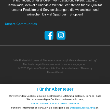
entschieden, unter anderem von Eskadron, Pikeur, Cavallo,
Kavalkade, Acavallo und viele Weitere. Wir stehen für die Qualität
unserer Produkte und Serviceleistungen, die wir anbieten und
wünschen Dir viel Spaß beim Shoppen!
Unsere Communities
* Alle Preise inkl. gesetzl. Mehrwertsteuer zzgl.
Versandkosten
und ggf.
Nachnahmegebühren, wenn nicht anders angegeben.
© 2026 Optimum-Outdoor - Alle Rechte vorbehalten. Theme by
ThemeWare®
Für Ihr Abenteuer
Wir verwenden Cookies, um eine bestmögliche Erfahrung bieten zu können. Falls
Sie nur notwendigen Cookies zustimmen möchten,
können Sie hier andere Cookies ablehnen
.
Für mehr Informationen schauen Sie sich gerne die
Datenschutzerklärung
an.