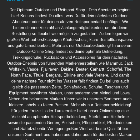
Der Optimum Outdoor und Reitsport Shop - Dein Abenteuer beginnt
hier! Bei uns findest Du alles, was Du für dein nächstes Outdoor-
Abenteuer oder für deinen aktiven Reitsportbedarf benötigst. Wir
bieten dir eine Vielzahl an Zahlungsmöglichkeiten, um dir deine
Bestellung so flexibel wie möglich zu gestalten. Zudem legen wir
großen Wert auf erstklassigen Käuferschutz, klare Bestelltransparenz
und gute Erreichbarkeit. Mehr als nur Outdoorbekleidung! In unserem
Outdoor-Online Shop findest du deine optimale Bekleidung,
Trekkingschuhe, Rucksäcke und Accessoires für dein nächstes
Outdoor-Erlebnis von führenden Markenherstellern wie Mammut, Jack
Wolfskin, Vaude, Fjällräven, Dakine, Deuter, Carhartt, Schöffel, The
North Face, Thule; Bergans, Elkline und viele Weitere. Und damit
deine nächste Tour nicht ins Wasser fällt findest Du bei uns auch
gleich die passenden Zelte, Schlafsäcke, Schuhe, Taschen und
Equipment bewährter Marken, unter anderem von Meindl und Lowa.
Neben den bekannten Marken führen wir in unserem Sortiment auch
kleinere Labels zu fairen Preisen. Mehr als nur Reitsportbekleidung!
Für jeden Freizeit- oder Turnierreiter bietet unser Onlineshop eine
Vielzahl an optimaler Reitsportbekleidung, Stiefel, und Reithelme
sowie die passenden Gerten, Peitschen, Pflegeartikel, Pferdedecken
und Sattelzubehör. Wir legen großen Wert auf beste Qualität bei
unserem Sortiment und haben uns daher auch für die besten Marken