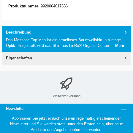
Produktnummer:
9920064017336
Beschreibung
Das Massone Top Men ist ein ärmelloses Baumwollshirt in Vintage-
Optik. Hergestellt wird das Shirt aus bioRe® Organic Cotton.…
Mehr
Eigenschaften
Weltweiter Versand
Newsletter
Abonnieren Sie jetzt einfach unseren regelmäßig erscheinenden
Newsletter und Sie werden stets unter den Ersten sein, über neue
Produkte und Angebote informiert werden.