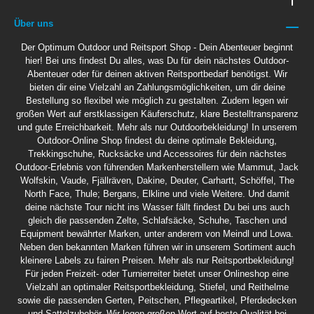
Über uns
Der Optimum Outdoor und Reitsport Shop - Dein Abenteuer beginnt
hier! Bei uns findest Du alles, was Du für dein nächstes Outdoor-
Abenteuer oder für deinen aktiven Reitsportbedarf benötigst. Wir
bieten dir eine Vielzahl an Zahlungsmöglichkeiten, um dir deine
Bestellung so flexibel wie möglich zu gestalten. Zudem legen wir
großen Wert auf erstklassigen Käuferschutz, klare Bestelltransparenz
und gute Erreichbarkeit. Mehr als nur Outdoorbekleidung! In unserem
Outdoor-Online Shop findest du deine optimale Bekleidung,
Trekkingschuhe, Rucksäcke und Accessoires für dein nächstes
Outdoor-Erlebnis von führenden Markenherstellern wie Mammut, Jack
Wolfskin, Vaude, Fjällräven, Dakine, Deuter, Carhartt, Schöffel, The
North Face, Thule; Bergans, Elkline und viele Weitere. Und damit
deine nächste Tour nicht ins Wasser fällt findest Du bei uns auch
gleich die passenden Zelte, Schlafsäcke, Schuhe, Taschen und
Equipment bewährter Marken, unter anderem von Meindl und Lowa.
Neben den bekannten Marken führen wir in unserem Sortiment auch
kleinere Labels zu fairen Preisen. Mehr als nur Reitsportbekleidung!
Für jeden Freizeit- oder Turnierreiter bietet unser Onlineshop eine
Vielzahl an optimaler Reitsportbekleidung, Stiefel, und Reithelme
sowie die passenden Gerten, Peitschen, Pflegeartikel, Pferdedecken
und Sattelzubehör. Wir legen großen Wert auf beste Qualität bei