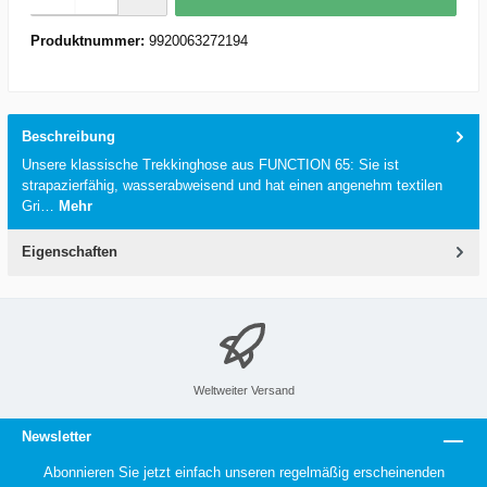
Produktnummer:
9920063272194
Beschreibung
Unsere klassische Trekkinghose aus FUNCTION 65: Sie ist
strapazierfähig, wasserabweisend und hat einen angenehm textilen
Gri…
Mehr
Eigenschaften
Weltweiter Versand
Newsletter
Abonnieren Sie jetzt einfach unseren regelmäßig erscheinenden