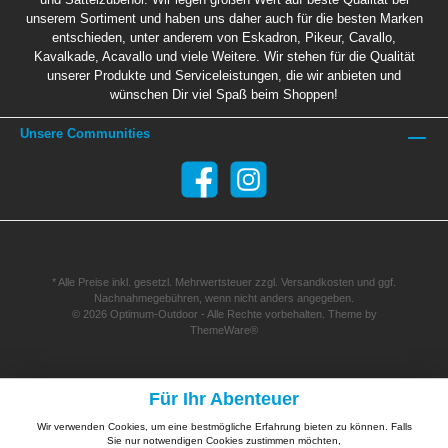
unserem Sortiment und haben uns daher auch für die besten Marken
entschieden, unter anderem von Eskadron, Pikeur, Cavallo,
Kavalkade, Acavallo und viele Weitere. Wir stehen für die Qualität
unserer Produkte und Serviceleistungen, die wir anbieten und
wünschen Dir viel Spaß beim Shoppen!
Unsere Communities
* Alle Preise inkl. gesetzl. Mehrwertsteuer zzgl.
Versandkosten
und ggf.
Nachnahmegebühren, wenn nicht anders angegeben.
© 2026 Optimum-Outdoor - Alle Rechte vorbehalten. Theme by
ThemeWare®
Für Ihr Abenteuer
Wir verwenden Cookies, um eine bestmögliche Erfahrung bieten zu können. Falls
Sie nur notwendigen Cookies zustimmen möchten,