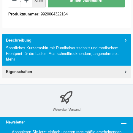
In den Warenkorb
Stück
Produktnummer:
9920064322164
Beschreibung
Sportliches Kurzarmshirt mit Rundhalsausschnitt und modischem
Frontprint für die Ladies. Aus schnelltrocknendem, angenehm so…
Mehr
Eigenschaften
Weltweiter Versand
Newsletter
Abonnieren Sie jetzt einfach unseren regelmäßig erscheinenden