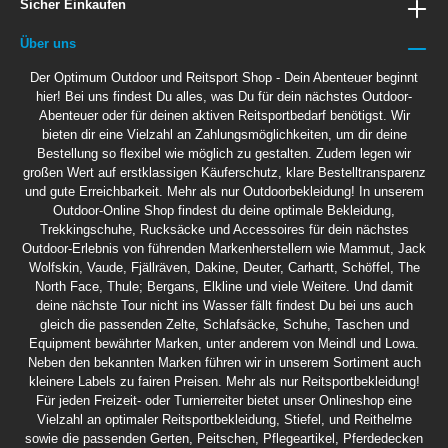
Sicher Einkaufen
Über uns
Der Optimum Outdoor und Reitsport Shop - Dein Abenteuer beginnt
hier! Bei uns findest Du alles, was Du für dein nächstes Outdoor-
Abenteuer oder für deinen aktiven Reitsportbedarf benötigst. Wir
bieten dir eine Vielzahl an Zahlungsmöglichkeiten, um dir deine
Bestellung so flexibel wie möglich zu gestalten. Zudem legen wir
großen Wert auf erstklassigen Käuferschutz, klare Bestelltransparenz
und gute Erreichbarkeit. Mehr als nur Outdoorbekleidung! In unserem
Outdoor-Online Shop findest du deine optimale Bekleidung,
Trekkingschuhe, Rucksäcke und Accessoires für dein nächstes
Outdoor-Erlebnis von führenden Markenherstellern wie Mammut, Jack
Wolfskin, Vaude, Fjällräven, Dakine, Deuter, Carhartt, Schöffel, The
North Face, Thule; Bergans, Elkline und viele Weitere. Und damit
deine nächste Tour nicht ins Wasser fällt findest Du bei uns auch
gleich die passenden Zelte, Schlafsäcke, Schuhe, Taschen und
Equipment bewährter Marken, unter anderem von Meindl und Lowa.
Neben den bekannten Marken führen wir in unserem Sortiment auch
kleinere Labels zu fairen Preisen. Mehr als nur Reitsportbekleidung!
Für jeden Freizeit- oder Turnierreiter bietet unser Onlineshop eine
Vielzahl an optimaler Reitsportbekleidung, Stiefel, und Reithelme
sowie die passenden Gerten, Peitschen, Pflegeartikel, Pferdedecken