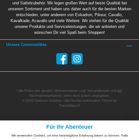
und Sattelzubehör. Wir legen großen Wert auf beste Qualität bei
unserem Sortiment und haben uns daher auch für die besten Marken
entschieden, unter anderem von Eskadron, Pikeur, Cavallo,
Kavalkade, Acavallo und viele Weitere. Wir stehen für die Qualität
unserer Produkte und Serviceleistungen, die wir anbieten und
wünschen Dir viel Spaß beim Shoppen!
Unsere Communities
* Alle Preise inkl. gesetzl. Mehrwertsteuer zzgl.
Versandkosten
und ggf.
Nachnahmegebühren, wenn nicht anders angegeben.
© 2026 Optimum-Outdoor - Alle Rechte vorbehalten. Theme by
ThemeWare®
Für Ihr Abenteuer
Wir verwenden Cookies, um eine bestmögliche Erfahrung bieten zu können. Falls