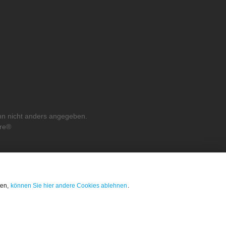
n nicht anders angegeben.
re®
ten,
können Sie hier andere Cookies ablehnen
.