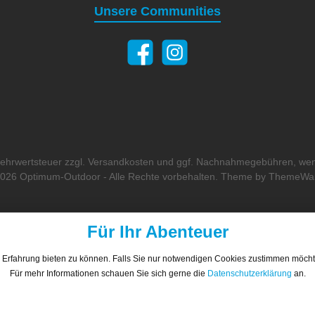
Unsere Communities
 Mehrwertsteuer zzgl.
Versandkosten
und ggf. Nachnahmegebühren, wen
026 Optimum-Outdoor - Alle Rechte vorbehalten. Theme by
ThemeWa
Für Ihr Abenteuer
 Erfahrung bieten zu können. Falls Sie nur notwendigen Cookies zustimmen möch
Für mehr Informationen schauen Sie sich gerne die
Datenschutzerklärung
an.