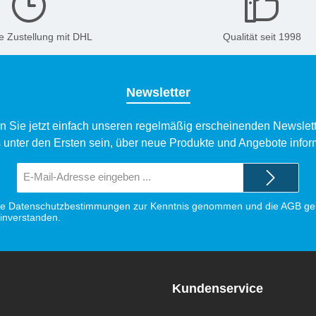
e Zustellung mit DHL
Qualität seit 1998
Newsletter
n Sie jetzt einfach unseren regelmäßig erscheinenden Newslett
 unter den Ersten sein, über neue Produkte und Angebote infor
E-
Mail-
Adresse*
ie
Datenschutzbestimmungen
zur Kenntnis genommen und die
AGB
gel
einverstanden.
Kundenservice