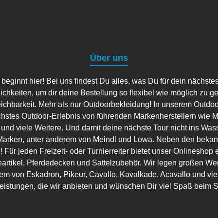
Über uns
ginnt hier! Bei uns findest Du alles, was Du für dein nächste
lichkeiten, um dir deine Bestellung so flexibel wie möglich zu g
eichbarkeit. Mehr als nur Outdoorbekleidung! In unserem Outdo
hstes Outdoor-Erlebnis von führenden Markenherstellern wie Ma
 und viele Weitere. Und damit deine nächste Tour nicht ins Wass
arken, unter anderem von Meindl und Lowa. Neben den bekannt
 Für jeden Freizeit- oder Turnierreiter bietet unser Onlineshop 
artikel, Pferdedecken und Sattelzubehör. Wir legen großen Wer
em von Eskadron, Pikeur, Cavallo, Kavalkade, Acavallo und viele
leistungen, die wir anbieten und wünschen Dir viel Spaß beim 