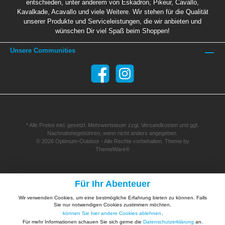
entschieden, unter anderem von Eskadron, Pikeur, Cavallo,
Kavalkade, Acavallo und viele Weitere. Wir stehen für die Qualität
unserer Produkte und Serviceleistungen, die wir anbieten und
wünschen Dir viel Spaß beim Shoppen!
Unsere Communities
* Alle Preise inkl. gesetzl. Mehrwertsteuer zzgl.
Versandkosten
und ggf.
Nachnahmegebühren, wenn nicht anders angegeben.
© 2026 Optimum-Outdoor - Alle Rechte vorbehalten. Theme by
ThemeWare®
Für Ihr Abenteuer
Wir verwenden Cookies, um eine bestmögliche Erfahrung bieten zu können. Falls
Sie nur notwendigen Cookies zustimmen möchten,
können Sie hier andere Cookies ablehnen
.
Für mehr Informationen schauen Sie sich gerne die
Datenschutzerklärung
an.