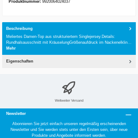
Produktnummer:
9920064024037
Beschreibung
Meliertes Damen-Top aus strukturiertem Singlejersey.Details:
Rundhalsausschnitt mit KräuselungGrößenaufdruck im Nackenelklin…
Mehr
Eigenschaften
Weltweiter Versand
Newsletter
Abonnieren Sie jetzt einfach unseren regelmäßig erscheinenden
Newsletter und Sie werden stets unter den Ersten sein, über neue
Produkte und Angebote informiert werden.