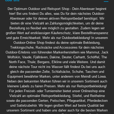
Über uns
Der Optimum Outdoor und Reitsport Shop - Dein Abenteuer beginnt
hier! Bei uns findest Du alles, was Du für dein nächstes Outdoor-
Abenteuer oder für deinen aktiven Reitsportbedarf benötigst. Wir
bieten dir eine Vielzahl an Zahlungsmöglichkeiten, um dir deine
Bestellung so flexibel wie möglich zu gestalten. Zudem legen wir
großen Wert auf erstklassigen Käuferschutz, klare Bestelltransparenz
und gute Erreichbarkeit. Mehr als nur Outdoorbekleidung! In unserem
Outdoor-Online Shop findest du deine optimale Bekleidung,
Trekkingschuhe, Rucksäcke und Accessoires für dein nächstes
Outdoor-Erlebnis von führenden Markenherstellern wie Mammut, Jack
Wolfskin, Vaude, Fjällräven, Dakine, Deuter, Carhartt, Schöffel, The
North Face, Thule; Bergans, Elkline und viele Weitere. Und damit
deine nächste Tour nicht ins Wasser fällt findest Du bei uns auch
gleich die passenden Zelte, Schlafsäcke, Schuhe, Taschen und
Equipment bewährter Marken, unter anderem von Meindl und Lowa.
Neben den bekannten Marken führen wir in unserem Sortiment auch
kleinere Labels zu fairen Preisen. Mehr als nur Reitsportbekleidung!
Für jeden Freizeit- oder Turnierreiter bietet unser Onlineshop eine
Vielzahl an optimaler Reitsportbekleidung, Stiefel, und Reithelme
sowie die passenden Gerten, Peitschen, Pflegeartikel, Pferdedecken
und Sattelzubehör. Wir legen großen Wert auf beste Qualität bei
unserem Sortiment und haben uns daher auch für die besten Marken