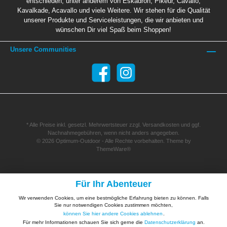
entschieden, unter anderem von Eskadron, Pikeur, Cavallo,
Kavalkade, Acavallo und viele Weitere. Wir stehen für die Qualität
unserer Produkte und Serviceleistungen, die wir anbieten und
wünschen Dir viel Spaß beim Shoppen!
Unsere Communities
* Alle Preise inkl. gesetzl. Mehrwertsteuer zzgl.
Versandkosten
und ggf.
Nachnahmegebühren, wenn nicht anders angegeben.
© 2026 Optimum-Outdoor - Alle Rechte vorbehalten. Theme by
ThemeWare®
Für Ihr Abenteuer
Wir verwenden Cookies, um eine bestmögliche Erfahrung bieten zu können. Falls
Sie nur notwendigen Cookies zustimmen möchten,
können Sie hier andere Cookies ablehnen
.
Für mehr Informationen schauen Sie sich gerne die
Datenschutzerklärung
an.