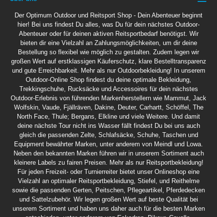
Der Optimum Outdoor und Reitsport Shop - Dein Abenteuer beginnt
hier! Bei uns findest Du alles, was Du für dein nächstes Outdoor-
Abenteuer oder für deinen aktiven Reitsportbedarf benötigst. Wir
bieten dir eine Vielzahl an Zahlungsmöglichkeiten, um dir deine
Bestellung so flexibel wie möglich zu gestalten. Zudem legen wir
großen Wert auf erstklassigen Käuferschutz, klare Bestelltransparenz
und gute Erreichbarkeit. Mehr als nur Outdoorbekleidung! In unserem
Outdoor-Online Shop findest du deine optimale Bekleidung,
Trekkingschuhe, Rucksäcke und Accessoires für dein nächstes
Outdoor-Erlebnis von führenden Markenherstellern wie Mammut, Jack
Wolfskin, Vaude, Fjällräven, Dakine, Deuter, Carhartt, Schöffel, The
North Face, Thule; Bergans, Elkline und viele Weitere. Und damit
deine nächste Tour nicht ins Wasser fällt findest Du bei uns auch
gleich die passenden Zelte, Schlafsäcke, Schuhe, Taschen und
Equipment bewährter Marken, unter anderem von Meindl und Lowa.
Neben den bekannten Marken führen wir in unserem Sortiment auch
kleinere Labels zu fairen Preisen. Mehr als nur Reitsportbekleidung!
Für jeden Freizeit- oder Turnierreiter bietet unser Onlineshop eine
Vielzahl an optimaler Reitsportbekleidung, Stiefel, und Reithelme
sowie die passenden Gerten, Peitschen, Pflegeartikel, Pferdedecken
und Sattelzubehör. Wir legen großen Wert auf beste Qualität bei
unserem Sortiment und haben uns daher auch für die besten Marken