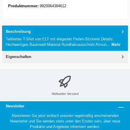
Produktnummer:
9920064384612
Beschreibung
Tailliertes T-Shirt von ELT mit eleganter Perlen-Stickerei.Details:
Hochwertiges Baumwoll-Material Rundhalsausschnitt Atmun…
Mehr
Eigenschaften
Weltweiter Versand
Newsletter
Abonnieren Sie jetzt einfach unseren regelmäßig erscheinenden
Newsletter und Sie werden stets unter den Ersten sein, über neue
Produkte und Angebote informiert werden.