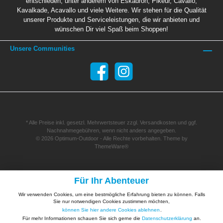
entschieden, unter anderem von Eskadron, Pikeur, Cavallo,
Kavalkade, Acavallo und viele Weitere. Wir stehen für die Qualität
unserer Produkte und Serviceleistungen, die wir anbieten und
wünschen Dir viel Spaß beim Shoppen!
Unsere Communities
* Alle Preise inkl. gesetzl. Mehrwertsteuer zzgl.
Versandkosten
und ggf.
Nachnahmegebühren, wenn nicht anders angegeben.
© 2026 Optimum-Outdoor - Alle Rechte vorbehalten. Theme by
ThemeWare®
Für Ihr Abenteuer
Wir verwenden Cookies, um eine bestmögliche Erfahrung bieten zu können. Falls
Sie nur notwendigen Cookies zustimmen möchten,
können Sie hier andere Cookies ablehnen
.
Für mehr Informationen schauen Sie sich gerne die
Datenschutzerklärung
an.