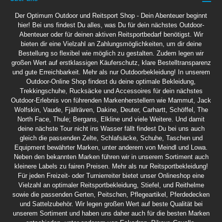
Der Optimum Outdoor und Reitsport Shop - Dein Abenteuer beginnt
hier! Bei uns findest Du alles, was Du für dein nächstes Outdoor-
Abenteuer oder für deinen aktiven Reitsportbedarf benötigst. Wir
bieten dir eine Vielzahl an Zahlungsmöglichkeiten, um dir deine
Bestellung so flexibel wie möglich zu gestalten. Zudem legen wir
großen Wert auf erstklassigen Käuferschutz, klare Bestelltransparenz
und gute Erreichbarkeit. Mehr als nur Outdoorbekleidung! In unserem
Outdoor-Online Shop findest du deine optimale Bekleidung,
Trekkingschuhe, Rucksäcke und Accessoires für dein nächstes
Outdoor-Erlebnis von führenden Markenherstellern wie Mammut, Jack
Wolfskin, Vaude, Fjällräven, Dakine, Deuter, Carhartt, Schöffel, The
North Face, Thule; Bergans, Elkline und viele Weitere. Und damit
deine nächste Tour nicht ins Wasser fällt findest Du bei uns auch
gleich die passenden Zelte, Schlafsäcke, Schuhe, Taschen und
Equipment bewährter Marken, unter anderem von Meindl und Lowa.
Neben den bekannten Marken führen wir in unserem Sortiment auch
kleinere Labels zu fairen Preisen. Mehr als nur Reitsportbekleidung!
Für jeden Freizeit- oder Turnierreiter bietet unser Onlineshop eine
Vielzahl an optimaler Reitsportbekleidung, Stiefel, und Reithelme
sowie die passenden Gerten, Peitschen, Pflegeartikel, Pferdedecken
und Sattelzubehör. Wir legen großen Wert auf beste Qualität bei
unserem Sortiment und haben uns daher auch für die besten Marken