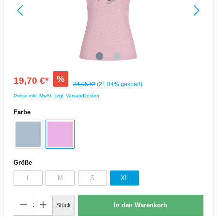
%
19,70 €*
24,95 €*
(21.04% gespart)
Preise inkl. MwSt. zzgl. Versandkosten
Farbe
Größe
L
M
S
XL
In den Warenkorb
Stück