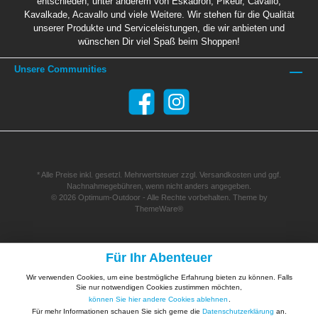
entschieden, unter anderem von Eskadron, Pikeur, Cavallo,
Kavalkade, Acavallo und viele Weitere. Wir stehen für die Qualität
unserer Produkte und Serviceleistungen, die wir anbieten und
wünschen Dir viel Spaß beim Shoppen!
Unsere Communities
* Alle Preise inkl. gesetzl. Mehrwertsteuer zzgl.
Versandkosten
und ggf.
Nachnahmegebühren, wenn nicht anders angegeben.
© 2026 Optimum-Outdoor - Alle Rechte vorbehalten. Theme by
ThemeWare®
Für Ihr Abenteuer
Wir verwenden Cookies, um eine bestmögliche Erfahrung bieten zu können. Falls
Sie nur notwendigen Cookies zustimmen möchten,
können Sie hier andere Cookies ablehnen
.
Für mehr Informationen schauen Sie sich gerne die
Datenschutzerklärung
an.