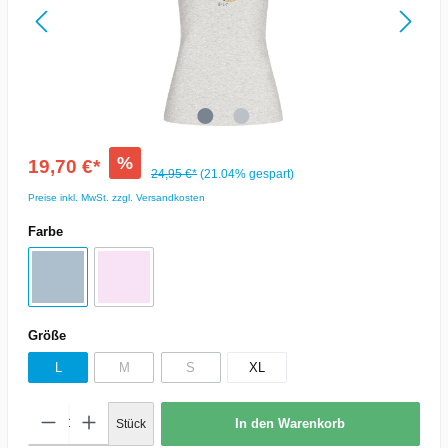
%
19,70 €*
24,95 €*
(21.04% gespart)
Preise inkl. MwSt. zzgl. Versandkosten
Farbe
Größe
L
M
S
XL
In den Warenkorb
Stück