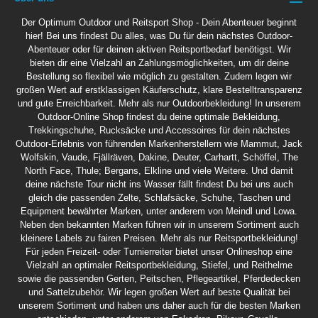
Der Optimum Outdoor und Reitsport Shop - Dein Abenteuer beginnt
hier! Bei uns findest Du alles, was Du für dein nächstes Outdoor-
Abenteuer oder für deinen aktiven Reitsportbedarf benötigst. Wir
bieten dir eine Vielzahl an Zahlungsmöglichkeiten, um dir deine
Bestellung so flexibel wie möglich zu gestalten. Zudem legen wir
großen Wert auf erstklassigen Käuferschutz, klare Bestelltransparenz
und gute Erreichbarkeit. Mehr als nur Outdoorbekleidung! In unserem
Outdoor-Online Shop findest du deine optimale Bekleidung,
Trekkingschuhe, Rucksäcke und Accessoires für dein nächstes
Outdoor-Erlebnis von führenden Markenherstellern wie Mammut, Jack
Wolfskin, Vaude, Fjällräven, Dakine, Deuter, Carhartt, Schöffel, The
North Face, Thule; Bergans, Elkline und viele Weitere. Und damit
deine nächste Tour nicht ins Wasser fällt findest Du bei uns auch
gleich die passenden Zelte, Schlafsäcke, Schuhe, Taschen und
Equipment bewährter Marken, unter anderem von Meindl und Lowa.
Neben den bekannten Marken führen wir in unserem Sortiment auch
kleinere Labels zu fairen Preisen. Mehr als nur Reitsportbekleidung!
Für jeden Freizeit- oder Turnierreiter bietet unser Onlineshop eine
Vielzahl an optimaler Reitsportbekleidung, Stiefel, und Reithelme
sowie die passenden Gerten, Peitschen, Pflegeartikel, Pferdedecken
und Sattelzubehör. Wir legen großen Wert auf beste Qualität bei
unserem Sortiment und haben uns daher auch für die besten Marken