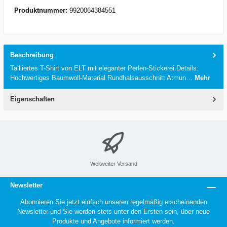
Produktnummer:
9920064384551
Beschreibung
Tailliertes T-Shirt von ELT mit eleganter Perlen-Stickerei.Details:
Hochwertiges Baumwoll-Material Rundhalsausschnitt Atmun…
Mehr
Eigenschaften
Weltweiter Versand
Newsletter
Abonnieren Sie jetzt einfach unseren regelmäßig erscheinenden
Newsletter und Sie werden stets unter den Ersten sein, über neue
Produkte und Angebote informiert werden.