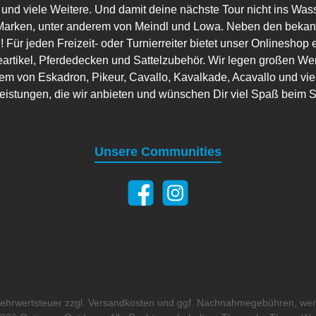
 und viele Weitere. Und damit deine nächste Tour nicht ins Wass
arken, unter anderem von Meindl und Lowa. Neben den bekannt
 Für jeden Freizeit- oder Turnierreiter bietet unser Onlineshop 
artikel, Pferdedecken und Sattelzubehör. Wir legen großen Wer
em von Eskadron, Pikeur, Cavallo, Kavalkade, Acavallo und viele
leistungen, die wir anbieten und wünschen Dir viel Spaß beim 
Unsere Communities
 Mehrwertsteuer zzgl.
Versandkosten
und ggf. Nachnahmegebühren, wen