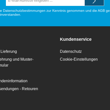
Mail-
Adresse*
ie
Datenschutzbestimmungen
zur Kenntnis genommen und die
AGB
gel
einverstanden.
Kundenservice
Lieferung
Datenschutz
ehrung und Muster-
Cookie-Einstellungen
mular
deninformation
ksendungen - Retouren