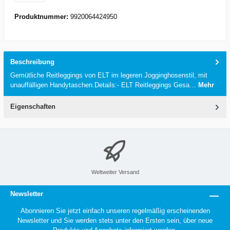
Produktnummer:
9920064424950
Beschreibung
Gemütliche Reitleggings von ELT im legeren Jogginghosenstil, mit
unauffälligen Handytaschen.Details:- ELT Reitleggings Gesa…
Mehr
Eigenschaften
Weltweiter Versand
Newsletter
Abonnieren Sie jetzt einfach unseren regelmäßig erscheinenden
Newsletter und Sie werden stets unter den Ersten sein, über neue