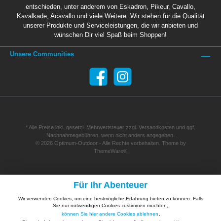
entschieden, unter anderem von Eskadron, Pikeur, Cavallo,
Kavalkade, Acavallo und viele Weitere. Wir stehen für die Qualität
unserer Produkte und Serviceleistungen, die wir anbieten und
wünschen Dir viel Spaß beim Shoppen!
Unsere Communities
* Alle Preise inkl. gesetzl. Mehrwertsteuer zzgl.
Versandkosten
und ggf.
Nachnahmegebühren, wenn nicht anders angegeben.
© 2026 Optimum-Outdoor - Alle Rechte vorbehalten. Theme by
ThemeWare®
Für Ihr Abenteuer
Wir verwenden Cookies, um eine bestmögliche Erfahrung bieten zu können. Falls
Sie nur notwendigen Cookies zustimmen möchten,
können Sie hier andere Cookies ablehnen
.