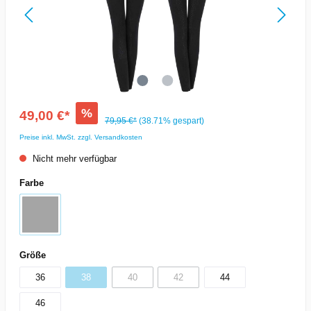
%
49,00 €*
79,95 €*
(38.71% gespart)
Preise inkl. MwSt. zzgl. Versandkosten
Nicht mehr verfügbar
Farbe
Größe
36
38
40
42
44
46