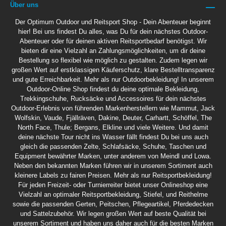
Über uns
Der Optimum Outdoor und Reitsport Shop - Dein Abenteuer beginnt
hier! Bei uns findest Du alles, was Du für dein nächstes Outdoor-
Abenteuer oder für deinen aktiven Reitsportbedarf benötigst. Wir
bieten dir eine Vielzahl an Zahlungsmöglichkeiten, um dir deine
Bestellung so flexibel wie möglich zu gestalten. Zudem legen wir
großen Wert auf erstklassigen Käuferschutz, klare Bestelltransparenz
und gute Erreichbarkeit. Mehr als nur Outdoorbekleidung! In unserem
Outdoor-Online Shop findest du deine optimale Bekleidung,
Trekkingschuhe, Rucksäcke und Accessoires für dein nächstes
Outdoor-Erlebnis von führenden Markenherstellern wie Mammut, Jack
Wolfskin, Vaude, Fjällräven, Dakine, Deuter, Carhartt, Schöffel, The
North Face, Thule; Bergans, Elkline und viele Weitere. Und damit
deine nächste Tour nicht ins Wasser fällt findest Du bei uns auch
gleich die passenden Zelte, Schlafsäcke, Schuhe, Taschen und
Equipment bewährter Marken, unter anderem von Meindl und Lowa.
Neben den bekannten Marken führen wir in unserem Sortiment auch
kleinere Labels zu fairen Preisen. Mehr als nur Reitsportbekleidung!
Für jeden Freizeit- oder Turnierreiter bietet unser Onlineshop eine
Vielzahl an optimaler Reitsportbekleidung, Stiefel, und Reithelme
sowie die passenden Gerten, Peitschen, Pflegeartikel, Pferdedecken
und Sattelzubehör. Wir legen großen Wert auf beste Qualität bei
unserem Sortiment und haben uns daher auch für die besten Marken