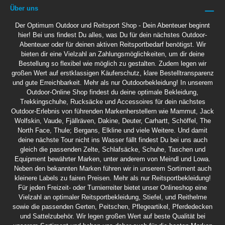
Über uns
Der Optimum Outdoor und Reitsport Shop - Dein Abenteuer beginnt
hier! Bei uns findest Du alles, was Du für dein nächstes Outdoor-
Abenteuer oder für deinen aktiven Reitsportbedarf benötigst. Wir
bieten dir eine Vielzahl an Zahlungsmöglichkeiten, um dir deine
Bestellung so flexibel wie möglich zu gestalten. Zudem legen wir
großen Wert auf erstklassigen Käuferschutz, klare Bestelltransparenz
und gute Erreichbarkeit. Mehr als nur Outdoorbekleidung! In unserem
Outdoor-Online Shop findest du deine optimale Bekleidung,
Trekkingschuhe, Rucksäcke und Accessoires für dein nächstes
Outdoor-Erlebnis von führenden Markenherstellern wie Mammut, Jack
Wolfskin, Vaude, Fjällräven, Dakine, Deuter, Carhartt, Schöffel, The
North Face, Thule; Bergans, Elkline und viele Weitere. Und damit
deine nächste Tour nicht ins Wasser fällt findest Du bei uns auch
gleich die passenden Zelte, Schlafsäcke, Schuhe, Taschen und
Equipment bewährter Marken, unter anderem von Meindl und Lowa.
Neben den bekannten Marken führen wir in unserem Sortiment auch
kleinere Labels zu fairen Preisen. Mehr als nur Reitsportbekleidung!
Für jeden Freizeit- oder Turnierreiter bietet unser Onlineshop eine
Vielzahl an optimaler Reitsportbekleidung, Stiefel, und Reithelme
sowie die passenden Gerten, Peitschen, Pflegeartikel, Pferdedecken
und Sattelzubehör. Wir legen großen Wert auf beste Qualität bei