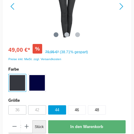
%
49,00 €*
79,95 €*
(38.71% gespart)
Preise inkl. MwSt. zzgl. Versandkosten
Farbe
Größe
36
42
44
46
48
In den Warenkorb
Stück