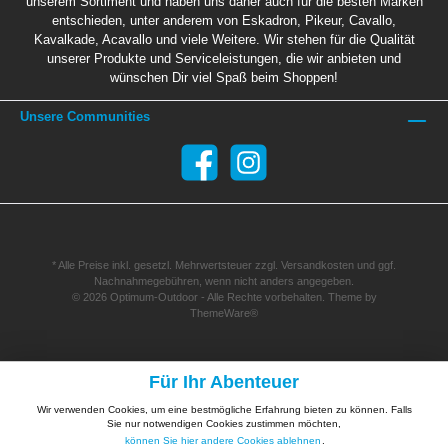
unserem Sortiment und haben uns daher auch für die besten Marken
entschieden, unter anderem von Eskadron, Pikeur, Cavallo,
Kavalkade, Acavallo und viele Weitere. Wir stehen für die Qualität
unserer Produkte und Serviceleistungen, die wir anbieten und
wünschen Dir viel Spaß beim Shoppen!
Unsere Communities
* Alle Preise inkl. gesetzl. Mehrwertsteuer zzgl.
Versandkosten
und ggf.
Nachnahmegebühren, wenn nicht anders angegeben.
© 2026 Optimum-Outdoor - Alle Rechte vorbehalten. Theme by
ThemeWare®
Für Ihr Abenteuer
Wir verwenden Cookies, um eine bestmögliche Erfahrung bieten zu können. Falls
Sie nur notwendigen Cookies zustimmen möchten,
können Sie hier andere Cookies ablehnen
.