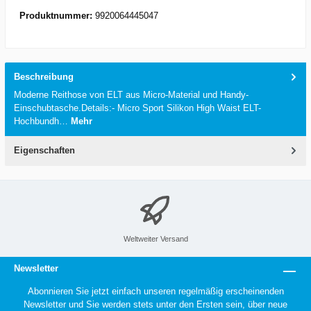
Produktnummer:
9920064445047
Beschreibung
Moderne Reithose von ELT aus Micro-Material und Handy-
Einschubtasche.Details:- Micro Sport Silikon High Waist ELT-
Hochbundh…
Mehr
Eigenschaften
Weltweiter Versand
Newsletter
Abonnieren Sie jetzt einfach unseren regelmäßig erscheinenden
Newsletter und Sie werden stets unter den Ersten sein, über neue