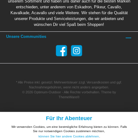
unserem Sortiment und haben uns daher auch für die besten Marken
entschieden, unter anderem von Eskadron, Pikeur, Cavallo,
Kavalkade, Acavallo und viele Weitere. Wir stehen für die Qualität
unserer Produkte und Serviceleistungen, die wir anbieten und
wünschen Dir viel Spaß beim Shoppen!
Unsere Communities
* Alle Preise inkl. gesetzl. Mehrwertsteuer zzgl.
Versandkosten
und ggf.
Nachnahmegebühren, wenn nicht anders angegeben.
© 2026 Optimum-Outdoor - Alle Rechte vorbehalten. Theme by
ThemeWare®
Für Ihr Abenteuer
Wir verwenden Cookies, um eine bestmögliche Erfahrung bieten zu können. Falls
Sie nur notwendigen Cookies zustimmen möchten,
können Sie hier andere Cookies ablehnen
.