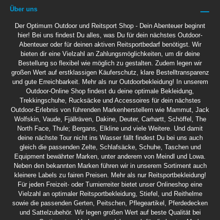
Über uns
Der Optimum Outdoor und Reitsport Shop - Dein Abenteuer beginnt
hier! Bei uns findest Du alles, was Du für dein nächstes Outdoor-
Abenteuer oder für deinen aktiven Reitsportbedarf benötigst. Wir
bieten dir eine Vielzahl an Zahlungsmöglichkeiten, um dir deine
Bestellung so flexibel wie möglich zu gestalten. Zudem legen wir
großen Wert auf erstklassigen Käuferschutz, klare Bestelltransparenz
und gute Erreichbarkeit. Mehr als nur Outdoorbekleidung! In unserem
Outdoor-Online Shop findest du deine optimale Bekleidung,
Trekkingschuhe, Rucksäcke und Accessoires für dein nächstes
Outdoor-Erlebnis von führenden Markenherstellern wie Mammut, Jack
Wolfskin, Vaude, Fjällräven, Dakine, Deuter, Carhartt, Schöffel, The
North Face, Thule; Bergans, Elkline und viele Weitere. Und damit
deine nächste Tour nicht ins Wasser fällt findest Du bei uns auch
gleich die passenden Zelte, Schlafsäcke, Schuhe, Taschen und
Equipment bewährter Marken, unter anderem von Meindl und Lowa.
Neben den bekannten Marken führen wir in unserem Sortiment auch
kleinere Labels zu fairen Preisen. Mehr als nur Reitsportbekleidung!
Für jeden Freizeit- oder Turnierreiter bietet unser Onlineshop eine
Vielzahl an optimaler Reitsportbekleidung, Stiefel, und Reithelme
sowie die passenden Gerten, Peitschen, Pflegeartikel, Pferdedecken
und Sattelzubehör. Wir legen großen Wert auf beste Qualität bei