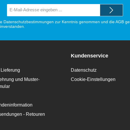
E-
Mail-
Adresse*
ie
Datenschutzbestimmungen
zur Kenntnis genommen und die
AGB
gel
einverstanden.
Kundenservice
Lieferung
Datenschutz
ehrung und Muster-
Cookie-Einstellungen
mular
deninformation
ksendungen - Retouren