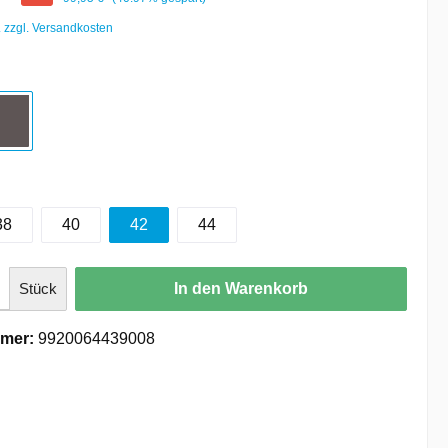
. zzgl. Versandkosten
38
40
42
44
Stück
In den Warenkorb
mer:
9920064439008