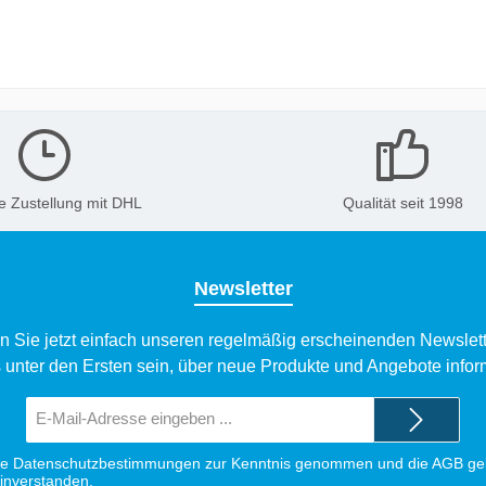
e Zustellung mit DHL
Qualität seit 1998
Newsletter
n Sie jetzt einfach unseren regelmäßig erscheinenden Newslett
 unter den Ersten sein, über neue Produkte und Angebote infor
E-
Mail-
Adresse*
ie
Datenschutzbestimmungen
zur Kenntnis genommen und die
AGB
gel
einverstanden.