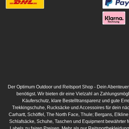
Der Optimum Outdoor und Reitsport Shop - Dein Abenteuer be
benötigst. Wir bieten dir eine Vielzahl an Zahlungsmög
Käuferschutz, klare Bestelltransparenz und gute Err
Trekkingschuhe, Rucksäcke und Accessoires für dein näc
Carhartt, Schöffel, The North Face, Thule; Bergans, Elkline
Schlafsäcke, Schuhe, Taschen und Equipment bewährter M
Labels zu fairen Preisen. Mehr als nur Reitsportbekleidung!