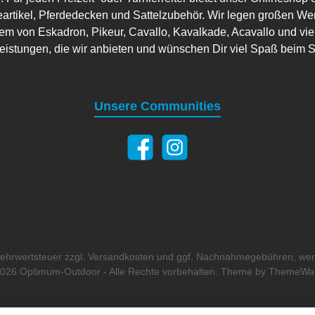
artikel, Pferdedecken und Sattelzubehör. Wir legen großen Wer
em von Eskadron, Pikeur, Cavallo, Kavalkade, Acavallo und viele
leistungen, die wir anbieten und wünschen Dir viel Spaß beim 
Unsere Communities
 Mehrwertsteuer zzgl.
Versandkosten
und ggf. Nachnahmegebühren, wen
026 Optimum-Outdoor - Alle Rechte vorbehalten. Theme by
ThemeWa