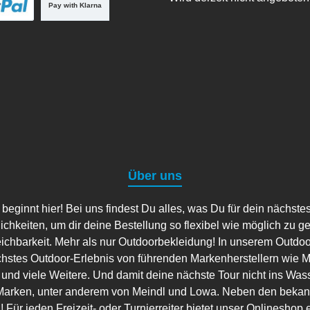
Pay with Klarna
Über uns
ginnt hier! Bei uns findest Du alles, was Du für dein nächste
lichkeiten, um dir deine Bestellung so flexibel wie möglich zu g
eichbarkeit. Mehr als nur Outdoorbekleidung! In unserem Outdo
hstes Outdoor-Erlebnis von führenden Markenherstellern wie Ma
 und viele Weitere. Und damit deine nächste Tour nicht ins Wass
arken, unter anderem von Meindl und Lowa. Neben den bekannt
 Für jeden Freizeit- oder Turnierreiter bietet unser Onlineshop 