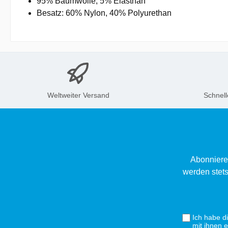
95% Baumwolle, 5% Elasthan
Besatz: 60% Nylon, 40% Polyurethan
Weltweiter Versand
Schnell
Abonniere
werden stets
Ich habe d
mit ihnen 