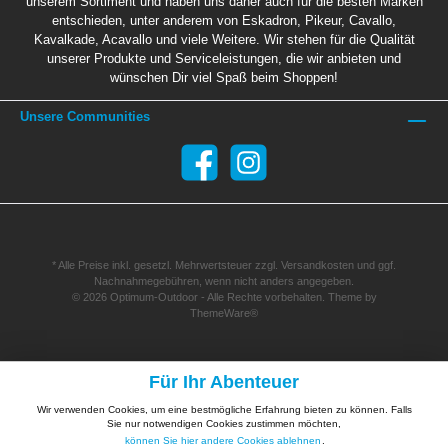
unserem Sortiment und haben uns daher auch für die besten Marken
entschieden, unter anderem von Eskadron, Pikeur, Cavallo,
Kavalkade, Acavallo und viele Weitere. Wir stehen für die Qualität
unserer Produkte und Serviceleistungen, die wir anbieten und
wünschen Dir viel Spaß beim Shoppen!
Unsere Communities
* Alle Preise inkl. gesetzl. Mehrwertsteuer zzgl.
Versandkosten
und ggf.
Nachnahmegebühren, wenn nicht anders angegeben.
© 2026 Optimum-Outdoor - Alle Rechte vorbehalten. Theme by
ThemeWare®
Für Ihr Abenteuer
Wir verwenden Cookies, um eine bestmögliche Erfahrung bieten zu können. Falls
Sie nur notwendigen Cookies zustimmen möchten,
können Sie hier andere Cookies ablehnen
.