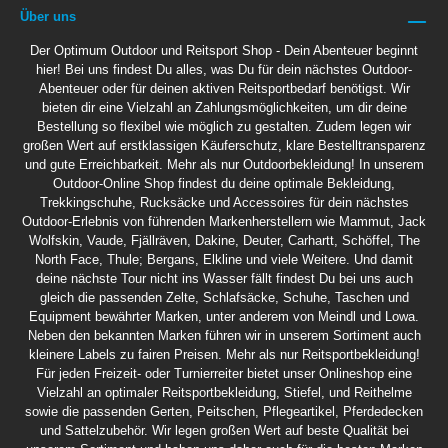
Über uns
Der Optimum Outdoor und Reitsport Shop - Dein Abenteuer beginnt
hier! Bei uns findest Du alles, was Du für dein nächstes Outdoor-
Abenteuer oder für deinen aktiven Reitsportbedarf benötigst. Wir
bieten dir eine Vielzahl an Zahlungsmöglichkeiten, um dir deine
Bestellung so flexibel wie möglich zu gestalten. Zudem legen wir
großen Wert auf erstklassigen Käuferschutz, klare Bestelltransparenz
und gute Erreichbarkeit. Mehr als nur Outdoorbekleidung! In unserem
Outdoor-Online Shop findest du deine optimale Bekleidung,
Trekkingschuhe, Rucksäcke und Accessoires für dein nächstes
Outdoor-Erlebnis von führenden Markenherstellern wie Mammut, Jack
Wolfskin, Vaude, Fjällräven, Dakine, Deuter, Carhartt, Schöffel, The
North Face, Thule; Bergans, Elkline und viele Weitere. Und damit
deine nächste Tour nicht ins Wasser fällt findest Du bei uns auch
gleich die passenden Zelte, Schlafsäcke, Schuhe, Taschen und
Equipment bewährter Marken, unter anderem von Meindl und Lowa.
Neben den bekannten Marken führen wir in unserem Sortiment auch
kleinere Labels zu fairen Preisen. Mehr als nur Reitsportbekleidung!
Für jeden Freizeit- oder Turnierreiter bietet unser Onlineshop eine
Vielzahl an optimaler Reitsportbekleidung, Stiefel, und Reithelme
sowie die passenden Gerten, Peitschen, Pflegeartikel, Pferdedecken
und Sattelzubehör. Wir legen großen Wert auf beste Qualität bei