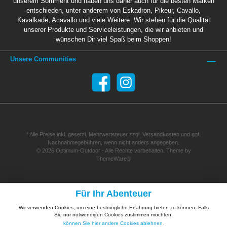
unserem Sortiment und haben uns daher auch für die besten Marken
entschieden, unter anderem von Eskadron, Pikeur, Cavallo,
Kavalkade, Acavallo und viele Weitere. Wir stehen für die Qualität
unserer Produkte und Serviceleistungen, die wir anbieten und
wünschen Dir viel Spaß beim Shoppen!
Unsere Communities
* Alle Preise inkl. gesetzl. Mehrwertsteuer zzgl.
Versandkosten
und ggf.
Nachnahmegebühren, wenn nicht anders angegeben.
© 2026 Optimum-Outdoor - Alle Rechte vorbehalten. Theme by
ThemeWare®
Für Ihr Abenteuer
Wir verwenden Cookies, um eine bestmögliche Erfahrung bieten zu können. Falls
Sie nur notwendigen Cookies zustimmen möchten,
können Sie hier andere Cookies ablehnen
.