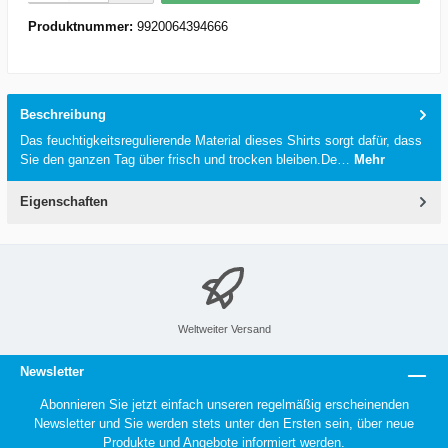
Produktnummer:
9920064394666
Beschreibung
Das feuchtigkeitsregulierende Material dieses Shirts sorgt dafür, dass
Sie den ganzen Tag über frisch und trocken bleiben.De…
Mehr
Eigenschaften
Weltweiter Versand
Newsletter
Abonnieren Sie jetzt einfach unseren regelmäßig erscheinenden
Newsletter und Sie werden stets unter den Ersten sein, über neue
Produkte und Angebote informiert werden.