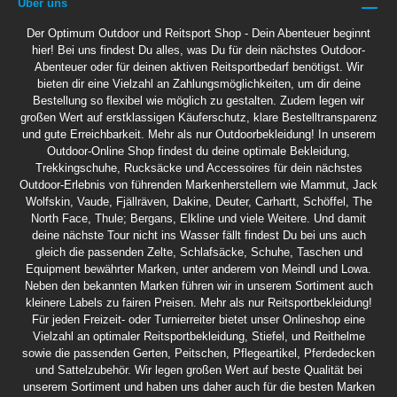
Über uns
Der Optimum Outdoor und Reitsport Shop - Dein Abenteuer beginnt
hier! Bei uns findest Du alles, was Du für dein nächstes Outdoor-
Abenteuer oder für deinen aktiven Reitsportbedarf benötigst. Wir
bieten dir eine Vielzahl an Zahlungsmöglichkeiten, um dir deine
Bestellung so flexibel wie möglich zu gestalten. Zudem legen wir
großen Wert auf erstklassigen Käuferschutz, klare Bestelltransparenz
und gute Erreichbarkeit. Mehr als nur Outdoorbekleidung! In unserem
Outdoor-Online Shop findest du deine optimale Bekleidung,
Trekkingschuhe, Rucksäcke und Accessoires für dein nächstes
Outdoor-Erlebnis von führenden Markenherstellern wie Mammut, Jack
Wolfskin, Vaude, Fjällräven, Dakine, Deuter, Carhartt, Schöffel, The
North Face, Thule; Bergans, Elkline und viele Weitere. Und damit
deine nächste Tour nicht ins Wasser fällt findest Du bei uns auch
gleich die passenden Zelte, Schlafsäcke, Schuhe, Taschen und
Equipment bewährter Marken, unter anderem von Meindl und Lowa.
Neben den bekannten Marken führen wir in unserem Sortiment auch
kleinere Labels zu fairen Preisen. Mehr als nur Reitsportbekleidung!
Für jeden Freizeit- oder Turnierreiter bietet unser Onlineshop eine
Vielzahl an optimaler Reitsportbekleidung, Stiefel, und Reithelme
sowie die passenden Gerten, Peitschen, Pflegeartikel, Pferdedecken
und Sattelzubehör. Wir legen großen Wert auf beste Qualität bei
unserem Sortiment und haben uns daher auch für die besten Marken