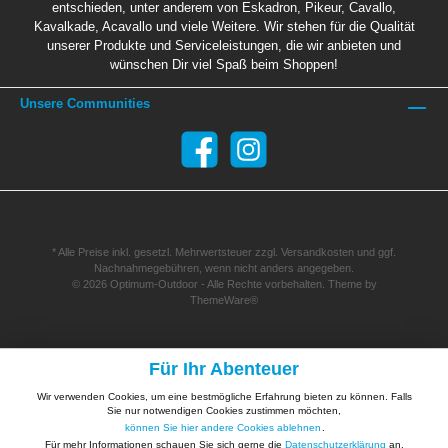
entschieden, unter anderem von Eskadron, Pikeur, Cavallo,
Kavalkade, Acavallo und viele Weitere. Wir stehen für die Qualität
unserer Produkte und Serviceleistungen, die wir anbieten und
wünschen Dir viel Spaß beim Shoppen!
Unsere Communities
* Alle Preise inkl. gesetzl. Mehrwertsteuer zzgl.
Versandkosten
und ggf.
Nachnahmegebühren, wenn nicht anders angegeben.
© 2026 Optimum-Outdoor - Alle Rechte vorbehalten. Theme by
ThemeWare®
Für Ihr Abenteuer
Wir verwenden Cookies, um eine bestmögliche Erfahrung bieten zu können. Falls
Sie nur notwendigen Cookies zustimmen möchten,
können Sie hier andere Cookies ablehnen
.
Für mehr Informationen schauen Sie sich gerne die
Datenschutzerklärung
an.